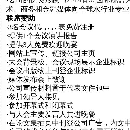
·
术、商务和金融媒体向全球水行业专业
联席赞助
3
名会议
代, , , , , 表免费注册
·
·
提供1个会议演讲报告
·
提供
3
人免费
欢迎晚宴
·
网站上宣传、链接公司主页
·
大会背景板、会议现场展示企业标识
·
会议
出版物上刊登企业标识
·
媒体发布会上致谢
·
公司宣传材料置于代表文件包中
·
参加领导人接见
·
参加开幕式和闭幕式
·
与大会主要发言人共进晚餐
·
在论文集
插页中
刊登公司广告，内文