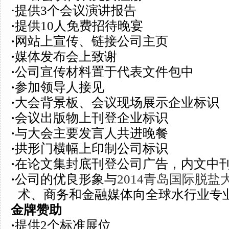
·
提供3个会议演讲报告
·
提供10人免费
招待晚宴
·
网站上宣传、链接公司主页
·
媒体发布会上致谢
·
公司宣传材料置于代表文件包中
·
参加领导人接见
·
大会背景板、会议现场展示企业标识
·
会议
出版物上刊登企业标识
·
与大会主要发言人共进晚餐
·
拱形门横幅上印制公司标识
·
在论文集
封底
刊登公司广告，内文中
·
公司的优良形象与
2014青岛国际脱盐
术、商务和金融媒体向全球水行业专
金牌赞助
·
提供2个标准
展位