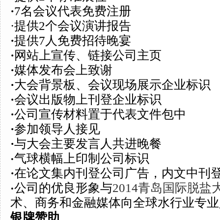
·
7名会议
代表免费注册
·
提供2个会议演讲报告
·
提供7人免费
招待晚宴
·
网站上宣传、链接公司主页
·
媒体发布会上致谢
·
大会背景板、会议现场展示企业标识
·
会议
出版物上刊登企业标识
·
公司宣传材料置于代表文件包中
·
参加领导人接见
·
与大会主要发言人共进晚餐
气球横幅上印制公司标识
·
·
在论文集内刊登公司广告，内文中刊
公司的优良形象与
2014青岛国际脱盐
·
术、商务和金融媒体向全球水行业专业
银牌赞助