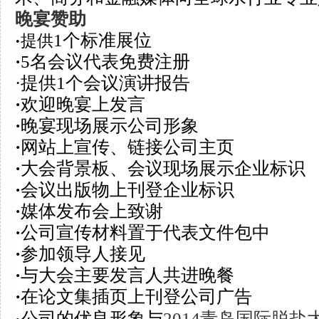
晚宴赞助
1个标准展位
·
提供
·
5
名会议
代表免费注册
·
提供1个会议演讲报告
·
欢迎晚宴上发言
·
晚宴现场展示公司形象
·
网站上宣传、链接公司主页
·
大会背景板、会议现场展示企业标识
·
会议
出版物上刊登企业标识
·
媒体发布会上致谢
·
公司宣传材料置于代表文件包中
·
参加领导人接见
·
与大会主要发言人共进晚餐
·
在论文集插页
上
刊登公司广告
公司的优良形象与
2014青岛国际脱盐