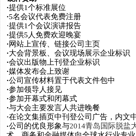
·
提供
1个标准展位
·
5
名会议
代表免费注册
·
提供1个会议演讲报告
·
提供
5
人免费
欢迎晚宴
·
网站上宣传、链接公司主页
·
大会背景板、会议现场展示企业标识
·
会议
出版物上刊登企业标识
·
媒体发布会上致谢
·
公司宣传材料置于代表文件包中
·
参加领导人接见
·
参加开幕式和闭幕式
·
与大会主要发言人共进晚餐
·
在论文集
插页中
刊登公司广告，内文
公司的优良形象与
2014青岛国际脱盐
·
术、商务和金融媒体向全球水行业专业