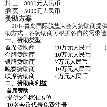
封 三
8000
元人民币
插 页
5000
元人民币
赞助方案
2014
青岛国际脱盐大会为赞助商提
助方式，各赞助商可根据各自的需求选
一、赞助类型
首席赞助商
20
万元人民币 （
金牌赞助商
10
万元人民币
银牌赞助商
7
万元人民币
晚宴赞助商
10
万元人民币
联席赞助商
4
万元人民币
二、赞助商利益
首席赞助
·
提供
3个标准展位
·
10名会议
代表免费注册