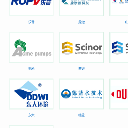
乐普
鼎澈
奥米
赛诺
东大
德蓝