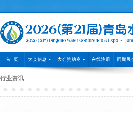
首 页
大会信息
大会赞助商
在线注册
同期展
行业资讯